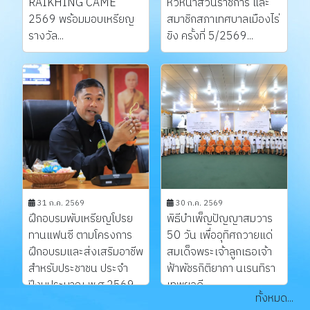
RAIKHING CAME
หัวหน้าส่วนราชการ และ
2569 พร้อมมอบเหรียญ
สมาชิกสภาเทศบาลเมืองไร่
รางวัล...
ขิง ครั้งที่ 5/2569...
31 ก.ค. 2569
30 ก.ค. 2569
ฝึกอบรมพับเหรียญโปรย
พิธีบำเพ็ญปัญญาสมวาร
ทานแฟนซี ตามโครงการ
50 วัน เพื่ออุทิศถวายแด่
ฝึกอบรมและส่งเสริมอาชีพ
สมเด็จพระเจ้าลูกเธอเจ้า
สำหรับประชาชน ประจำ
ฟ้าพัชรกิติยาภา นเรนทิรา
ปีงบประมาณ พ.ศ.2569...
เทพยวดี...
ทั้งหมด...