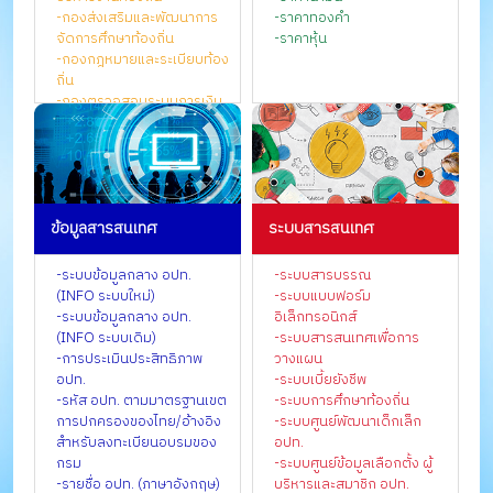
-กองส่งเสริมและพัฒนาการ
-ราคาทองคำ
จัดการศึกษาท้องถิ่น
-ราคาหุ้น
-กองกฎหมายและระเบียบท้อง
ถิ่น
-กองตรวจสอบระบบการเงิน
บัญชีท้องถิ่น
-กองยุทธศาสตร์และแผนงาน
-กองการเจ้าหน้าที่
-กองคลัง
-สำนักงานเลขานุการกรม
ข้อมูลสารสนเทศ
ระบบสารสนเทศ
-ศูนย์เทคโนโลยีสารสนเทศ
ท้องถิ่น
-กลุ่มตรวจสอบภายใน
-ระบบข้อมูลกลาง อปท.
-ระบบสารบรรณ
-กลุ่มพัฒนาระบบบริหาร
(INFO ระบบใหม่)
-ระบบแบบฟอร์ม
-กลุ่มประสานการตรวจ
-ระบบข้อมูลกลาง อปท.
อิเล็กทรอนิกส์
ราชการกรม
(INFO ระบบเดิม)
-ระบบสารสนเทศเพื่อการ
-ศูนย์ปฏิบัติการต่อต้านการ
-การประเมินประสิทธิภาพ
วางแผน
ทุจริตกรมส่งเสริมการ
อปท.
-ระบบเบี้ยยังชีพ
ปกครองท้องถิ่น
-รหัส อปท. ตามมาตรฐานเขต
-ระบบการศึกษาท้องถิ่น
-สำนักงานกองทุนบำเหน็จ
การปกครองของไทย/อ้างอิง
-ระบบศูนย์พัฒนาเด็กเล็ก
บำนาญข้าราชการส่วนท้องถิ่น
สำหรับลงทะเบียนอบรมของ
อปท.
-กองการเลือกตั้งท้องถิ่น
กรม
-ระบบศูนย์ข้อมูลเลือกตั้ง ผู้
-กองสาธารณสุขท้องถิ่น
-รายชื่อ อปท. (ภาษาอังกฤษ)
บริหารและสมาชิก อปท.