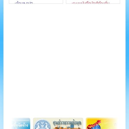
-กองสิ่งแวดล้อมท้องถิ่น
-ข้อมูล อปท.
-ระบบบันทึกบัญชีท้องถิ่น
-การเงินการคลังท้องถิ่น
-ระบบศูนย์บริการข้อมูล
-บทความและเกร็ดความรู้
บุคลากรท้องถิ่นแห่งชาติ
-เว็บไซต์ สถจ./สถอ.
-ระบบสารสนเทศด้านการ
-เว็บไซต์ อปท.
จัดการขยะมูลฝอยของ อปท.
-ข้อมูลเพื่อจัดทำแผนพัฒนา
-ระบบการเรียนรู้ผ่านสื่อ
เศรษฐกิจพอเพียงท้องถิ่น ปี
อิเล็กทรอนิกส์ข้าราชการส่วน
พ.ศ. ๒๕๖๑
ท้องถิ่น(e-learning)
-น้ำคือชีวิต
-ฝากข่าว อปท.
-ดาวน์โหลดโปรแกรมแผนที่
ภาษี
-ดาวน์โหลดแบบฟอร์ม
เอกสารราชการ
-ดาวน์โหลดตรา
สัญลักษณ์และรูปแบบ
การนำเสนอข้อมูล
-ดาวน์โหลดโปรแกรมจัดทำ
ผลการเรียนเฉลี่ย
-ดาวน์โหลดเพลง สถ./อปท.
-เครื่องหมายราชการของ
จังหวัด