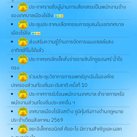
ประกาศรายชื่อผู้ผ่านการเลือกสรรเป็นพนักงานจ้าง
ของเทศบาลเมืองไร่ขิง
ประชุมประชาคมเลือกกรรมการชุมชนในเขตเทศบาล
เมืองไร่ขิง
ส่งเสริมความรู้ด้านการจัดการแผงเซลล์แสง
อาทิตย์ที่ไม่ใช้แล้ว
ประกาศยกเลิกเช็คสั่งจ่ายรายสิบโทภูธเณศร์ น้ำใจ
ตรง
ร่วมประชุมวิชาการการแพทย์ฉุกเฉินในองค์กร
ปกครองส่วนท้องถิ่นระดับชาติ ครั้งที่ 10
ประกาศการรับโอนพนักงานเทศบาล ข้าราชการหรือ
พนักงานส่วนท้องถิ่นประเภทอื่น ฯ
เทศบาลเมืองไร่ขิงสร้าง ภูมิคุ้มกันทางด้านกฎหมาย
ประจำเดือนสิงหาคม 2569
ขยะอิเล็กทรอนิกส์ คืออะไร มีความสำคัญและผลก