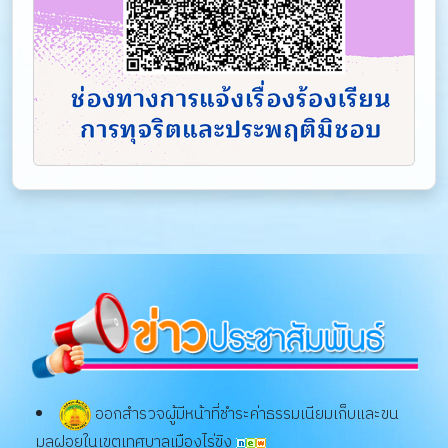
ออกสำรวจผู้มีหน้าที่ชำระค่าธรรมเนียมเก็บและขน
มูลฝอยในเขตเทศบาลเมืองไร่ขิง