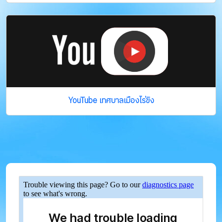
YouTube เทศบาลเมืองไร่ขิง