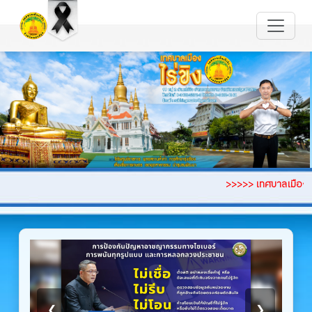
>>>>> เทศบาลเมืองไร่ขิง 99 หมู่ 2 ตำบลไร่ขิง
❮
❯