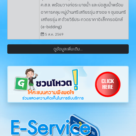
ค.ส.ล. พร้อมวางท่อระบายน้ำ และบ่อสูบน้ำพร้อม
อาคารคลุม หมู่บ้านศรีเสถียรรุ่น ๙ ซอย ๑ ชุมชนศรี
เสถียรรุ่น ๙ ด้วยวิธีประกวดราคาอิเล็กทรอนิกส์
(e-bidding)
5 ส.ค. 2569
ดูข้อมูลเพิ่มเติม...